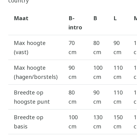
country
Maat
B-
B
L
intro
Max hoogte
70
80
90
1
(vast)
cm
cm
cm
Max hoogte
90
100
110
1
(hagen/borstels)
cm
cm
cm
Breedte op
80
90
110
1
hoogste punt
cm
cm
cm
Breedte op
100
130
150
1
basis
cm
cm
cm