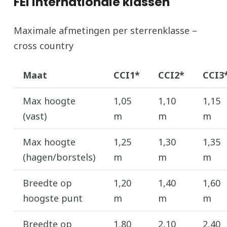
FEI
Internationale klassen
Maximale afmetingen per sterrenklasse –
cross country
Maat
CCI1*
CCI2*
CCI3
Max hoogte
1,05
1,10
1,15
(vast)
m
m
m
Max hoogte
1,25
1,30
1,35
(hagen/borstels)
m
m
m
Breedte op
1,20
1,40
1,60
hoogste punt
m
m
m
Breedte op
1,80
2,10
2,40