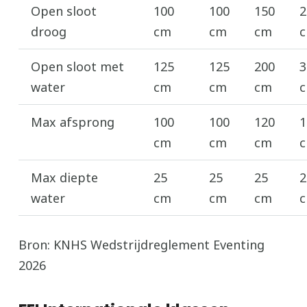
Open sloot
100
100
150
2
droog
cm
cm
cm
Open sloot met
125
125
200
3
water
cm
cm
cm
Max afsprong
100
100
120
1
cm
cm
cm
Max diepte
25
25
25
2
water
cm
cm
cm
Bron: KNHS Wedstrijdreglement Eventing
2026